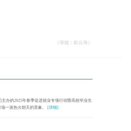
（审核：欧云海）
主办的2025年春季促进就业专项行动暨高校毕业生
市场一派热火朝天的景象。
[
详细
]