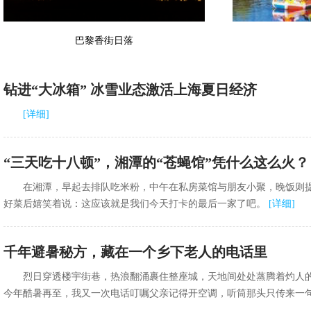
巴黎香街日落
钻进“大冰箱” 冰雪业态激活上海夏日经济
[
详细
]
“三天吃十八顿”，湘潭的“苍蝇馆”凭什么这么火？
在湘潭，早起去排队吃米粉，中午在私房菜馆与朋友小聚，晚饭则
好菜后嬉笑着说：这应该就是我们今天打卡的最后一家了吧。
[
详细
]
千年避暑秘方，藏在一个乡下老人的电话里
烈日穿透楼宇街巷，热浪翻涌裹住整座城，天地间处处蒸腾着灼人
今年酷暑再至，我又一次电话叮嘱父亲记得开空调，听筒那头只传来一