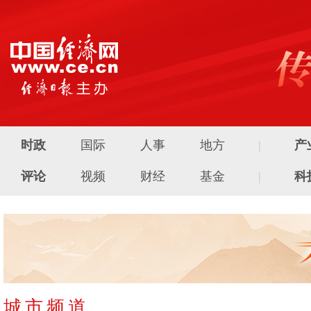
时政
国际
人事
地方
|
产
评论
视频
财经
基金
|
科
城市频道