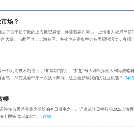
业市场？
去了位于长宁区的上海世贸展馆。伴随着春的脚步，上海市人社局等部门
旺季的大幕。与此同时，上海各区、各校也在密集举办各类招聘活动，春招
一系列高技术制造业，到“嫦娥”探月、“梦想”号大洋钻探船入列等战略
也有困惑：AI究竟会带来一次技术赋能，还是会影响我们的就业机遇？
[
详
赏樱
是许多市民游客最为期盼的春日盛事之一。记者从昨日举行的2025上海
“海上樱缘 繁花似锦”。
[
详细
]