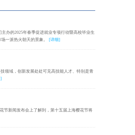
主办的2025年春季促进就业专项行动暨高校毕业生
市场一派热火朝天的景象。
[
详细
]
科技领域，创新发展处处可见高技能人才、特别是青
细
]
樱花节新闻发布会上了解到，第十五届上海樱花节将