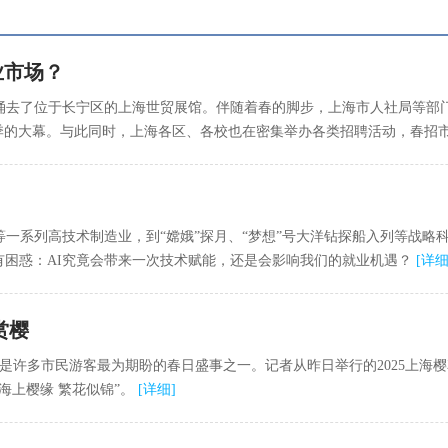
业市场？
去了位于长宁区的上海世贸展馆。伴随着春的脚步，上海市人社局等部门
旺季的大幕。与此同时，上海各区、各校也在密集举办各类招聘活动，春招
一系列高技术制造业，到“嫦娥”探月、“梦想”号大洋钻探船入列等战略
也有困惑：AI究竟会带来一次技术赋能，还是会影响我们的就业机遇？
[
详
赏樱
是许多市民游客最为期盼的春日盛事之一。记者从昨日举行的2025上海
“海上樱缘 繁花似锦”。
[
详细
]