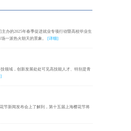
主办的2025年春季促进就业专项行动暨高校毕业生
市场一派热火朝天的景象。
[
详细
]
科技领域，创新发展处处可见高技能人才、特别是青
细
]
樱花节新闻发布会上了解到，第十五届上海樱花节将