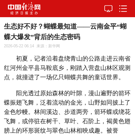
生态好不好？蝴蝶最知道——云南金平“蝴
蝶大爆发”背后的生态密码
2026-05-22 06:14
来源：新华网
初夏，记者沿着盘绕青山的公路走进云南省
红河州金平县马鞍底乡，刚踏入营盘山林区观测
点，就撞进了一场亿只蝴蝶共舞的童话世界。
阳光透过原始森林的叶隙，漫山遍野的箭环
蝶振翅飞舞，泛着流动的金光，山野如同披上了
金色纱幔。林间溪边、步道两旁，箭环蝶或绕花
飞舞，或停驻在树干、草叶、石阶上，褐黄色翅
膀上的环形斑纹与翠色山林相映成趣。被誉