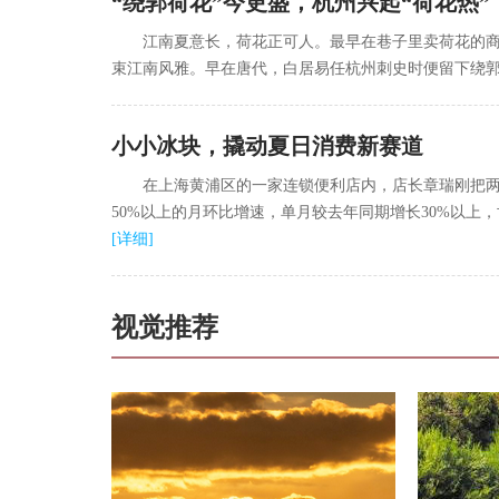
“绕郭荷花”今更盛，杭州兴起“荷花热”
江南夏意长，荷花正可人。最早在巷子里卖荷花的
束江南风雅。早在唐代，白居易任杭州刺史时便留下绕郭
小小冰块，撬动夏日消费新赛道
在上海黄浦区的一家连锁便利店内，店长章瑞刚把两
50%以上的月环比增速，单月较去年同期增长30%以上
[
详细
]
视觉推荐