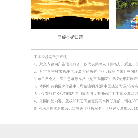
巴黎香街日落
中国经济网免责声明:
1、此文内容为广告信息服务，仅代表供稿人（供稿方）观点，
2、凡本网注明'来源:中国经济网'的所有作品，版权均属于中国
的单位及个人，应注意该等作品中是否有相应的授权使用限制声
3、本网所有的图片作品中，即使注明'来源:中国经济网'及/或标有
人，仅有权在授权范围内使用该等图片中明确注明'中国经济网记
4、如因作品内容、版权和其它问题需要同本网联系的，请在30
※ 网站总机:010-81025111有关作品版权事宜请联系:010-81025135 邮