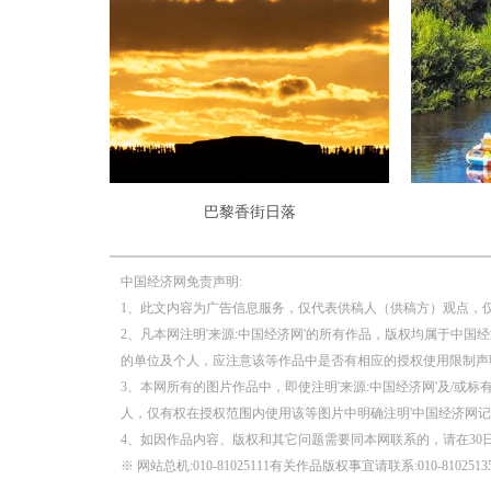
巴黎香街日落
中国经济网免责声明:
1、此文内容为广告信息服务，仅代表供稿人（供稿方）观点，
2、凡本网注明'来源:中国经济网'的所有作品，版权均属于中国
的单位及个人，应注意该等作品中是否有相应的授权使用限制声
3、本网所有的图片作品中，即使注明'来源:中国经济网'及/或标有
人，仅有权在授权范围内使用该等图片中明确注明'中国经济网记
4、如因作品内容、版权和其它问题需要同本网联系的，请在30
※ 网站总机:010-81025111有关作品版权事宜请联系:010-81025135 邮