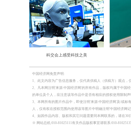
科交会上感受科技之美
中国经济网免责声明:
1、此文内容为广告信息服务，仅代表供稿人（供稿方）观点，
2、凡本网注明'来源:中国经济网'的所有作品，版权均属于中国
的单位及个人，应注意该等作品中是否有相应的授权使用限制声
3、本网所有的图片作品中，即使注明'来源:中国经济网'及/或标有
人，仅有权在授权范围内使用该等图片中明确注明'中国经济网记
4、如因作品内容、版权和其它问题需要同本网联系的，请在30
※ 网站总机:010-81025111有关作品版权事宜请联系:010-81025135 邮